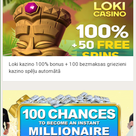
Loki kazino 100% bonus + 100 bezmaksas griezieni
kazino spēļu automātā