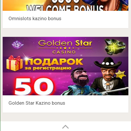
Omnislots kazino bonus
Golden Star Kazino bonus