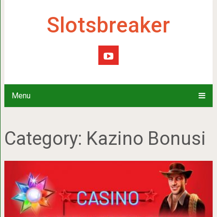
Slotsbreaker
Menu
Category:
Kazino Bonusi