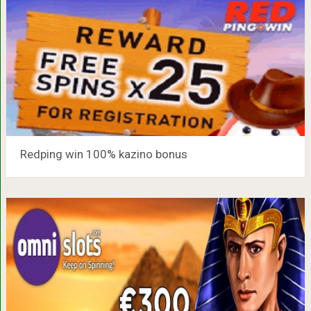
Redping win 100% kazino bonus