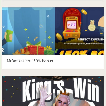
MrBet kazino 150% bonus