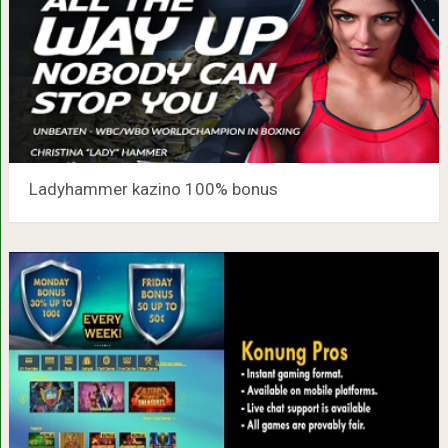
Ladyhammer kazino 100% bonus