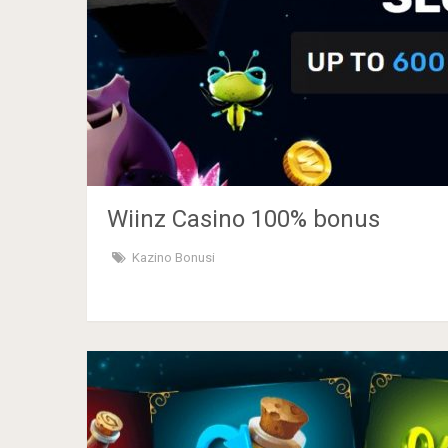
Wiinz Casino 100% bonus
Kazino Bonusi