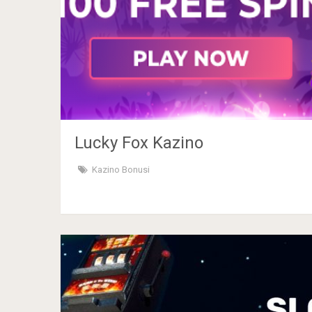
Lucky Fox Kazino
Kazino Bonusi