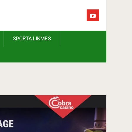
SPORTA LIKMES