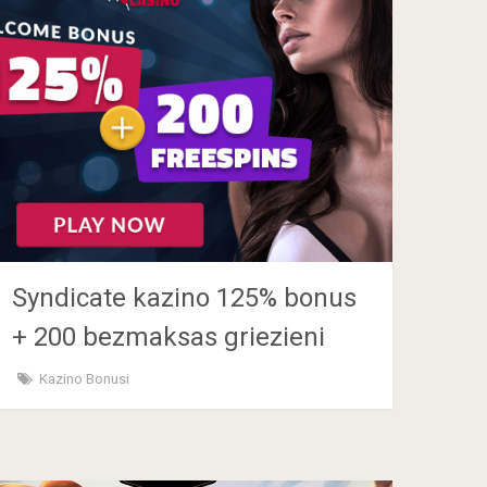
Syndicate kazino 125% bonus
+ 200 bezmaksas griezieni
Kazino Bonusi