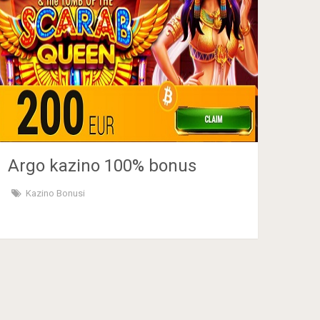
Argo kazino 100% bonus
Kazino Bonusi