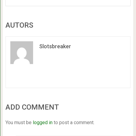
AUTORS
Slotsbreaker
ADD COMMENT
You must be
logged in
to post a comment.