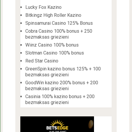
Lucky Fox Kazino
Bitkingz High Roller Kazino
Spinsamurai Casino 125% Bonus
Cobra Casino 100% bonus + 250
bezmaksas griezieni
Wiinz Casino 100% bonus
Slotman Casino 100% bonus
Red Star Casino
GreenSpin kazino bonus 125% + 100
bezmaksas griezieni
GoodWin kazino 200% bonus + 200
bezmaksas griezieni
Casinia 100% kazino bonus + 200
bezmaksas griezieni