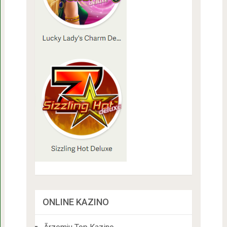
ONLINE KAZINO