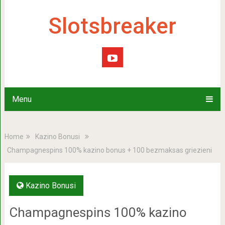
Slotsbreaker
Menu
Home
Kazino Bonusi
Champagnespins 100% kazino bonus + 100 bezmaksas griezieni
Kazino Bonusi
Champagnespins 100% kazino