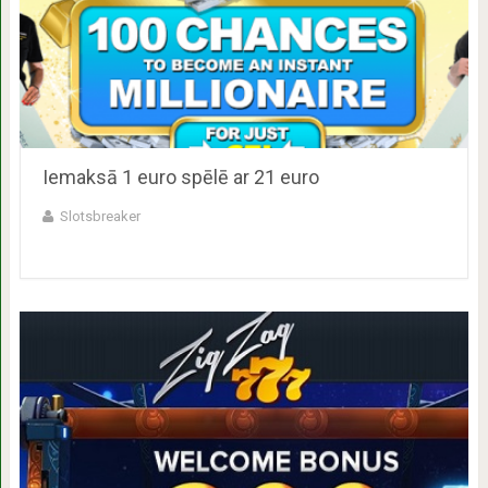
Iemaksā 1 euro spēlē ar 21 euro
Slotsbreaker