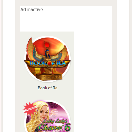
Ad inactive.