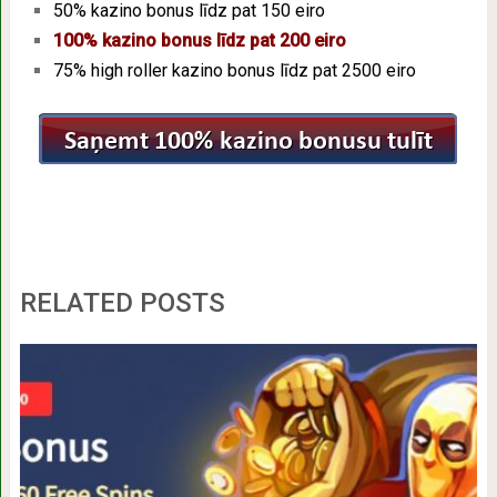
50% kazino bonus līdz pat 150 eiro
100% kazino bonus līdz pat 200 eiro
75% high roller kazino bonus līdz pat 2500 eiro
RELATED POSTS