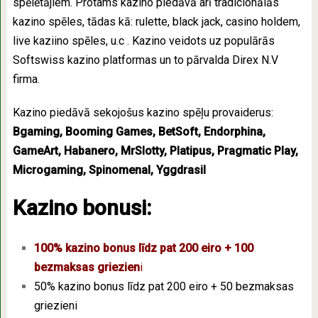
spēlētājiem. Protams kazino piedāvā arī tradicionālās
kazino spēles, tādas kā: rulette, black jack, casino holdem,
live kaziino spēles, u.c . Kazino veidots uz populārās
Softswiss kazino platformas un to pārvalda
Direx N.V
firma.
Kazino piedāvā sekojošus kazino spēļu provaiderus:
Bgaming, Booming Games, BetSoft, Endorphina,
GameArt, Habanero, MrSlotty, Platipus, Pragmatic Play,
Microgaming, Spinomenal, Yggdrasil
Kazino bonusi:
100% kazino bonus līdz pat 200 eiro + 100
bezmaksas griezien
i
50% kazino bonus līdz pat 200 eiro + 50 bezmaksas
griezieni